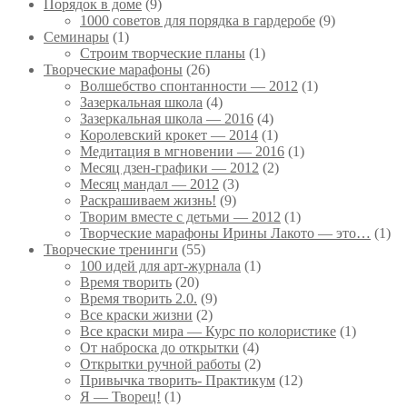
Порядок в доме
(9)
1000 советов для порядка в гардеробе
(9)
Семинары
(1)
Строим творческие планы
(1)
Творческие марафоны
(26)
Волшебство спонтанности — 2012
(1)
Зазеркальная школа
(4)
Зазеркальная школа — 2016
(4)
Королевский крокет — 2014
(1)
Медитация в мгновении — 2016
(1)
Месяц дзен-графики — 2012
(2)
Месяц мандал — 2012
(3)
Раскрашиваем жизнь!
(9)
Творим вместе с детьми — 2012
(1)
Творческие марафоны Ирины Лакото — это…
(1)
Творческие тренинги
(55)
100 идей для арт-журнала
(1)
Время творить
(20)
Время творить 2.0.
(9)
Все краски жизни
(2)
Все краски мира — Курс по колористике
(1)
От наброска до открытки
(4)
Открытки ручной работы
(2)
Привычка творить- Практикум
(12)
Я — Творец!
(1)