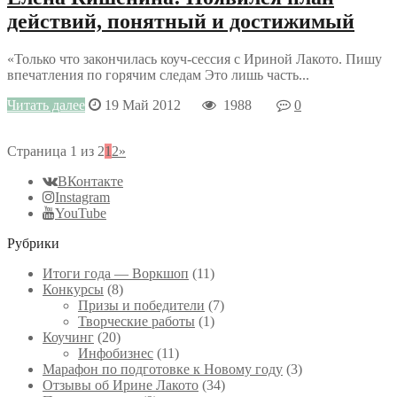
действий, понятный и достижимый
«Только что закончилась коуч-сессия с Ириной Лакото. Пишу
впечатления по горячим следам Это лишь часть...
Читать далее
19 Май 2012
1988
0
Страница 1 из 2
1
2
»
ВКонтакте
Instagram
YouTube
Рубрики
Итоги года — Воркшоп
(11)
Конкурсы
(8)
Призы и победители
(7)
Творческие работы
(1)
Коучинг
(20)
Инфобизнес
(11)
Марафон по подготовке к Новому году
(3)
Отзывы об Ирине Лакото
(34)