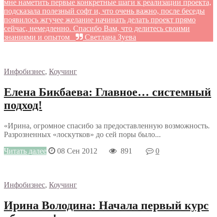
мне наметить первые конкретные шаги к реализации проекта,
подсказала полезный софт и, что очень важно, после беседы
появилось жгучее желание начинать делать проект прямо
сейчас, немедленно. Спасибо Вам, что делитесь своими
знаниями и опытом
Светлана Зуева
Инфобизнес
,
Коучинг
Елена Бикбаева: Главное… системный
подход!
«Ирина, огромное спасибо за предоставленную возможность.
Разрозненных «лоскутков» до сей поры было...
Читать далее
08 Сен 2012
891
0
Инфобизнес
,
Коучинг
Ирина Володина: Начала первый курс