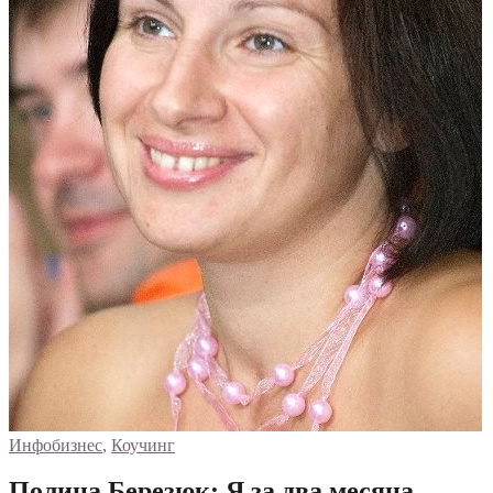
Инфобизнес
,
Коучинг
Полина Березюк: Я за два месяца