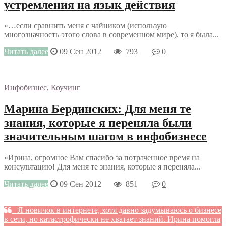
устремления на язык действия
«…если сравнить меня с чайником (использую
многозначность этого слова в современном мире), то я была...
Читать далее
09 Сен 2012
793
0
Инфобизнес
,
Коучинг
Марина Бердинских: Для меня те
знания, которые я переняла были
значительным шагом в инфобизнесе
«Ирина, огромное Вам спасибо за потраченное время на
консультацию! Для меня те знания, которые я переняла...
Читать далее
09 Сен 2012
851
0
Я новичок в интернете, хотя давно задумываюсь о бизнесе
в сети, но катастрофически не хватает знаний. Ирина помогла