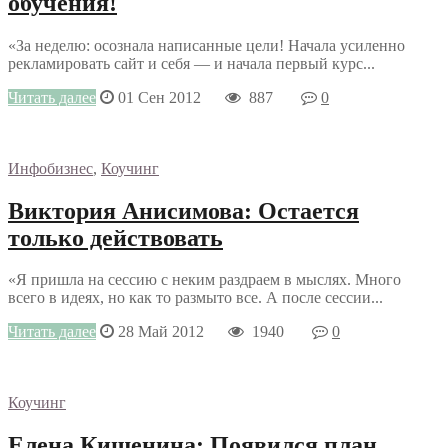
обучения!
«За неделю: осознала написанные цели! Начала усиленно
рекламировать сайт и себя — и начала первый курс...
Читать далее
01 Сен 2012
887
0
Инфобизнес
,
Коучинг
Виктория Анисимова: Остается
только действовать
«Я пришла на сессию с неким раздраем в мыслях. Много
всего в идеях, но как то размыто все. А после сессии...
Читать далее
28 Май 2012
1940
0
Коучинг
Елена Кишенина: Появился план