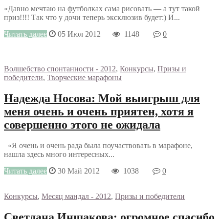
«Давно мечтаю на футболках сама рисовать — а тут такой
приз!!!! Так что у дочи теперь эксклюзив будет:) И...
Читать далее
05 Июл 2012
1148
0
Волшебство спонтанности - 2012
,
Конкурсы
,
Призы и
победители
,
Творческие марафоны
Надежда Носова: Мой выигрыш для
меня очень и очень приятен, хотя я
совершенно этого не ожидала
«Я очень и очень рада была поучаствовать в марафоне,
нашла здесь много интересных...
Читать далее
30 Май 2012
1038
0
Конкурсы
,
Месяц мандал - 2012
,
Призы и победители
Светлана Иншакова: огромное спасибо