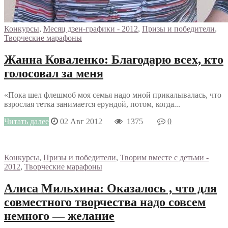
Конкурсы
,
Месяц дзен-графики - 2012
,
Призы и победители
,
Творческие марафоны
Жанна Коваленко: Благодарю всех, кто
голосовал за меня
«Пока шел флешмоб моя семья надо мной прикалывалась, что
взрослая тетка занимается ерундой, потом, когда...
Читать далее
02 Авг 2012
1375
0
Конкурсы
,
Призы и победители
,
Творим вместе с детьми -
2012
,
Творческие марафоны
Алиса Мильхина: Оказалось , что для
совместного творчества надо совсем
немного — желание