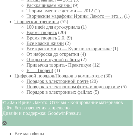
Раскрашиваем жизнь!
(9)
Творим вместе с детьми — 2012
(1)
Творческие марафоны Ирины Лакото — это…
(1)
Творческие тренинги
(55)
100 идей для арт-журнала
(1)
Время творить
(20)
Время творить 2.0.
(9)
Все краски жизни
(2)
Все краски мира — Курс по колористике
(1)
От наброска до открытки
(4)
Открытки ручной работы
(2)
Привычка творить- Практикум
(12)
Я — Творец!
(1)
Цифровой порядок/Порядок в компьютере
(30)
Порядок в электронной почте
(20)
Порядок в электронном фото- и видеоархиве
(5)
Порядок в электронных файлах
(5)
© 2026 Ирина Лакото: Отзывы · Копирование материалов
сайта без разрешения запрещено
Дизайн и поддержка: GoodwinPress.ru
Все марафоны