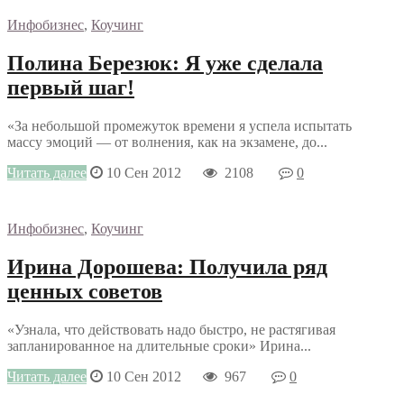
Инфобизнес
,
Коучинг
Полина Березюк: Я уже сделала
первый шаг!
«За небольшой промежуток времени я успела испытать
массу эмоций — от волнения, как на экзамене, до...
Читать далее
10 Сен 2012
2108
0
Инфобизнес
,
Коучинг
Ирина Дорошева: Получила ряд
ценных советов
«Узнала, что действовать надо быстро, не растягивая
запланированное на длительные сроки» Ирина...
Читать далее
10 Сен 2012
967
0