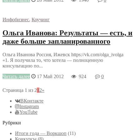
Инфобизнес
,
Коучинг
Ольга Иванова: Результаты — есть, и
даже больше запланированного
Ольга Иванова Россия, Ижевск https://vk.com/olga_ivolga
«1. Я получила то, что хотела — полноценную
консультацию по...
Читать далее
17 Май 2012
924
0
Страница 1 из 2
1
2
»
ВКонтакте
Instagram
YouTube
Рубрики
Итоги года — Воркшоп
(11)
Конкурсы
(8)