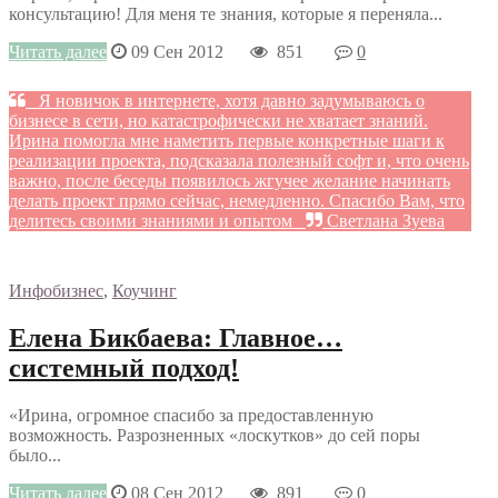
консультацию! Для меня те знания, которые я переняла...
Читать далее
09 Сен 2012
851
0
Я новичок в интернете, хотя давно задумываюсь о
бизнесе в сети, но катастрофически не хватает знаний.
Ирина помогла мне наметить первые конкретные шаги к
реализации проекта, подсказала полезный софт и, что очень
важно, после беседы появилось жгучее желание начинать
делать проект прямо сейчас, немедленно. Спасибо Вам, что
делитесь своими знаниями и опытом
Светлана Зуева
Инфобизнес
,
Коучинг
Елена Бикбаева: Главное…
системный подход!
«Ирина, огромное спасибо за предоставленную
возможность. Разрозненных «лоскутков» до сей поры
было...
Читать далее
08 Сен 2012
891
0