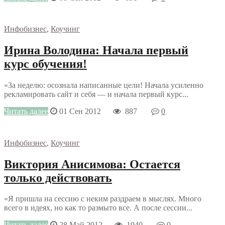
Инфобизнес
,
Коучинг
Ирина Володина: Начала первый
курс обучения!
«За неделю: осознала написанные цели! Начала усиленно
рекламировать сайт и себя — и начала первый курс...
Читать далее
01 Сен 2012
887
0
Инфобизнес
,
Коучинг
Виктория Анисимова: Остается
только действовать
«Я пришла на сессию с неким раздраем в мыслях. Много
всего в идеях, но как то размыто все. А после сессии...
Читать далее
28 Май 2012
1940
0