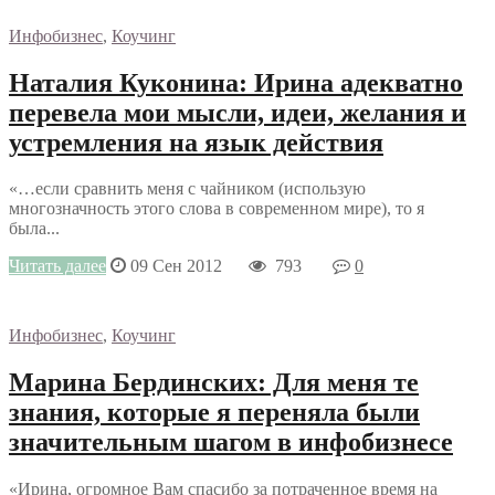
Инфобизнес
,
Коучинг
Наталия Куконина: Ирина адекватно
перевела мои мысли, идеи, желания и
устремления на язык действия
«…если сравнить меня с чайником (использую
многозначность этого слова в современном мире), то я
была...
Читать далее
09 Сен 2012
793
0
Инфобизнес
,
Коучинг
Марина Бердинских: Для меня те
знания, которые я переняла были
значительным шагом в инфобизнесе
«Ирина, огромное Вам спасибо за потраченное время на