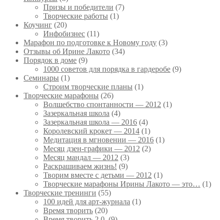
Призы и победители
(7)
Творческие работы
(1)
Коучинг
(20)
Инфобизнес
(11)
Марафон по подготовке к Новому году
(3)
Отзывы об Ирине Лакото
(34)
Порядок в доме
(9)
1000 советов для порядка в гардеробе
(9)
Семинары
(1)
Строим творческие планы
(1)
Творческие марафоны
(26)
Волшебство спонтанности — 2012
(1)
Зазеркальная школа
(4)
Зазеркальная школа — 2016
(4)
Королевский крокет — 2014
(1)
Медитация в мгновении — 2016
(1)
Месяц дзен-графики — 2012
(2)
Месяц мандал — 2012
(3)
Раскрашиваем жизнь!
(9)
Творим вместе с детьми — 2012
(1)
Творческие марафоны Ирины Лакото — это…
(1)
Творческие тренинги
(55)
100 идей для арт-журнала
(1)
Время творить
(20)
Время творить 2.0.
(9)