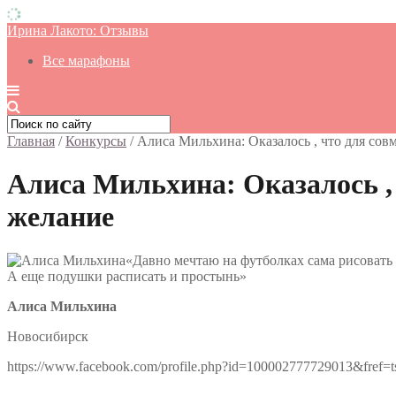
Ирина Лакото: Отзывы
Все марафоны
Главная
/
Конкурсы
/
Алиса Мильхина: Оказалось , что для сов
Алиса Мильхина: Оказалось , 
желание
«Давно мечтаю на футболках сама рисовать —
А еще подушки расписать и простынь»
Алиса Мильхина
Новосибирск
https://www.facebook.com/profile.php?id=100002777729013&fref=t