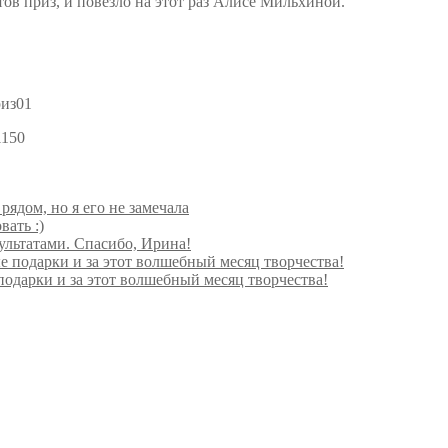
в приз, и повезло на этот раз Алисе Мильхиной.
1150
ядом, но я его не замечала
ать :)
ультатами. Спасибо, Ирина!
подарки и за этот волшебный месяц творчества!