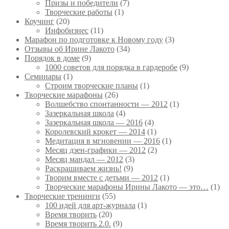
Призы и победители
(7)
Творческие работы
(1)
Коучинг
(20)
Инфобизнес
(11)
Марафон по подготовке к Новому году
(3)
Отзывы об Ирине Лакото
(34)
Порядок в доме
(9)
1000 советов для порядка в гардеробе
(9)
Семинары
(1)
Строим творческие планы
(1)
Творческие марафоны
(26)
Волшебство спонтанности — 2012
(1)
Зазеркальная школа
(4)
Зазеркальная школа — 2016
(4)
Королевский крокет — 2014
(1)
Медитация в мгновении — 2016
(1)
Месяц дзен-графики — 2012
(2)
Месяц мандал — 2012
(3)
Раскрашиваем жизнь!
(9)
Творим вместе с детьми — 2012
(1)
Творческие марафоны Ирины Лакото — это…
(1)
Творческие тренинги
(55)
100 идей для арт-журнала
(1)
Время творить
(20)
Время творить 2.0.
(9)