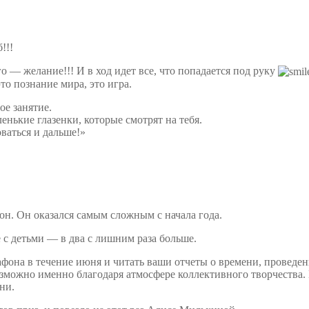
!!!
о — желание!!! И в ход идет все, что попадается под руку
то познание мира, это игра.
е занятие.
нькие глазенки, которые смотрят на тебя.
ваться и дальше!»
н. Он оказался самым сложным с начала года.
те с детьми — в два с лишним раза больше.
она в течение июня и читать ваши отчеты о времени, проведенно
возможно именно благодаря атмосфере коллективного творчества
ни.