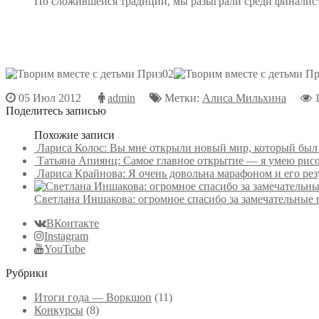
По сложившейся традиции, мы разыграли среди финалисто
05 Июл 2012
admin
Метки:
Алиса Мильхина
Поделитесь записью
Похожие записи
Лариса Колос: Вы мне открыли новый мир, который был р
Татьяна Апиянц: Самое главное открытие — я умею рисов
Лариса Крайнова: Я очень довольна марафоном и его рез
Светлана Иншакова: огромное спасибо за замечательные 
ВКонтакте
Instagram
YouTube
Рубрики
Итоги года — Воркшоп
(11)
Конкурсы
(8)