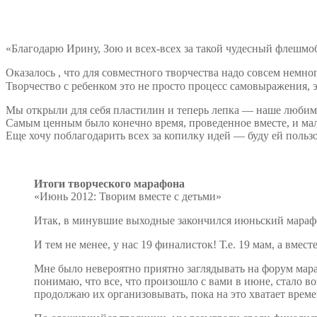
«Благодарю Ирину, Зою и всех-всех за такой чудесный флешмоб
Оказалось , что для совместного творчества надо совсем немног
Творчество с ребенком это не просто процесс самовыражения, э
Мы открыли для себя пластилин и теперь лепка — наше любимо
Самым ценным было конечно время, проведенное вместе, и мале
Еще хочу поблагодарить всех за копилку идей — буду ей пользо
Итоги творческого марафона
«Июнь 2012: Творим вместе с детьми»
Итак, в минувшие выходные закончился июньский марафо
И тем не менее, у нас 19 финалисток! Т.е. 19 мам, а вмес
Мне было невероятно приятно заглядывать на форум мараф
понимаю, что все, что произошло с вами в июне, стало 
продолжаю их организовывать, пока на это хватает време